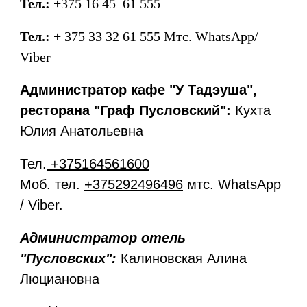
Тел.:
+375 16 45 61
555
Тел.:
+ 375 33 32
61 555
Мтс. WhatsApp/
Viber
Администратор кафе "У Тадэуша",
ресторана "Граф Пусловский":
Кухта
Юлия Анатольевна
Тел.
+375164561600
Моб. тел.
+375292496496
мтс. WhatsApp
/ Viber.
Администратор отель
"Пусловских":
Калиновская Алина
Люциановна