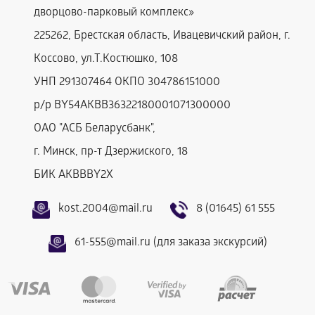
дворцово-парковый комплекс»
225262, Брестская область, Ивацевичский район, г.
Коссово, ул.Т.Костюшко, 108
УНП 291307464 ОКПО 304786151000
р/р BY54AKBB36322180001071300000
ОАО "АСБ Беларусбанк",
г. Минск, пр-т Дзержиского, 18
БИК AKBBBY2Х
kost.2004@mail.ru
8 (01645) 61 555
61-555@mail.ru (для заказа экскурсий)