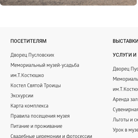
ПОСЕТИТЕЛЯМ
ВЫСТАВКИ
УСЛУГИ И
Дворец Пусловских
Мемориальный музей-усадьба
Дворец Пус
им.Т.Костюшко
Мемориаль
Костел Святой Троицы
им.Т.Костю
Экскурсии
Аренда зал
Карта комплекса
Сувенирная
Правила посещения музея
Льготы и с
Питание и проживание
Урок в муз
Свадебные церемонии и фотосессии