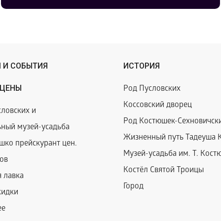
 И СОБЫТИЯ
ИСТОРИЯ
 ЦЕНЫ
Род Пусловских
Коссовский дворец
ловских и
Род Костюшек-Сехновичск
ный музей-усадьба
Жизненный путь Тадеуша 
шко прейскурант цен.
Музей-усадьба им. Т. Кост
ов
Костёл Святой Троицы
 лавка
Город
кидки
ее