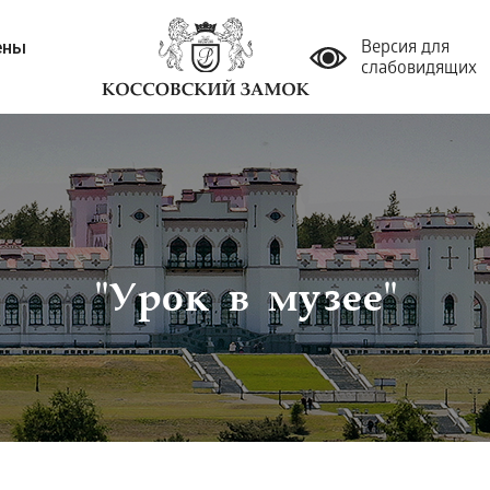
ены
Версия для
слабовидящих
"Урок в музее"