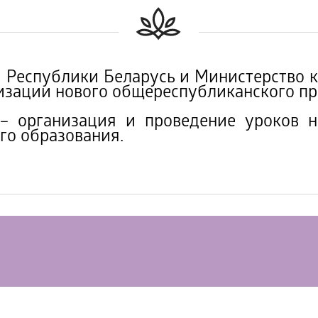
еспублики Беларусь и Министерство к
зации нового общереспубликанского про
рганизация и проведение уроков на
го образования.