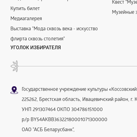
Квест "Муз
Купить билет
Музейные 
Медиагалерея
Выставка "Мода сквозь века - искусство
флирта сквозь столетия"
УГОЛОК ИЗБИРАТЕЛЯ
Государственное учреждение культуры «Коссовски
225262, Брестская область, Ивацевичский район, г. 
УНП 291307464 ОКПО 304786151000
р/р BY54AKBB36322180001071300000
ОАО "АСБ Беларусбанк",