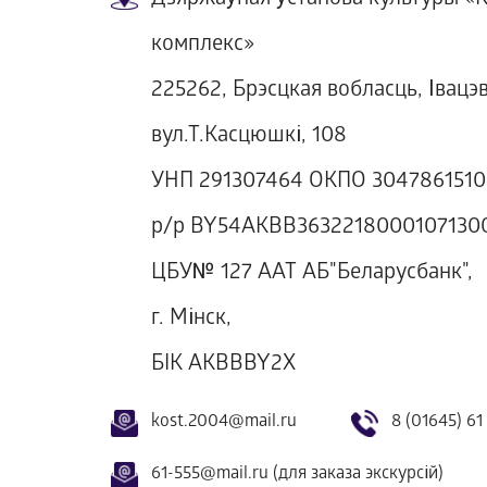
Дзяржаўная ўстанова культуры «К
комплекс»
225262, Брэсцкая вобласць, Івацэві
вул.Т.Касцюшкі, 108
УНП 291307464 ОКПО 304786151
р/р BY54AKBB3632218000107130
ЦБУ№ 127 ААТ АБ"Беларусбанк",
г. Мінск,
БIК AKBBBY2Х
kost.2004@mail.ru
8 (01645) 61
61-555@mail.ru (для заказа экскурсій)