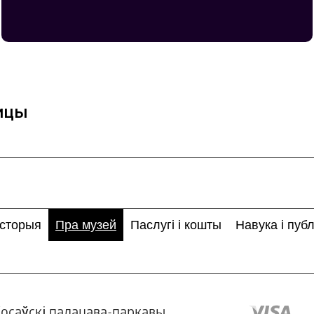
ницы
історыя
Пра музей
Паслугі і кошты
Навука і публ