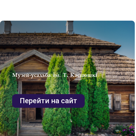
Музей-усадьба ім. Т. Касцюшкі
Перейти на сайт