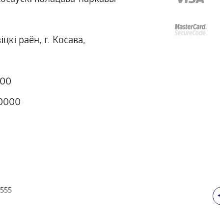
осаўскі палацава-паркавы
цкі раён, г. Косава,
000
0000
 555