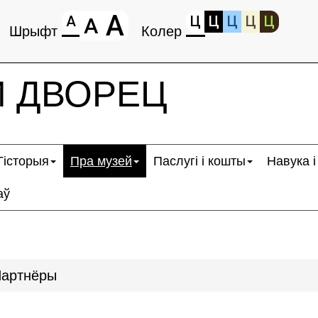
А
А
Ц
Ц
Ц
Ц
Ц
А
Шрыфт
Колер
 ДВОРЕЦ
Гісторыя
Пра музей
Паслугі і кошты
Навука і
аў
артнёры