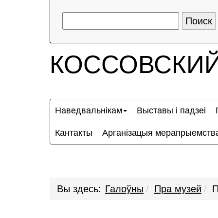
КОССОВСКИЙ
Наведвальнікам
Выставы і падзеі
Кантакты
Арганізацыя мерапрыемств
Вы здесь:
Галоўны
Пра музей
П