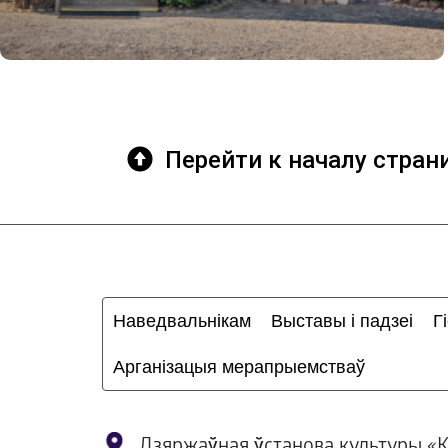
Перейти к началу стра
Наведвальнікам
Выставы і падзеі
Г
Арганізацыя мерапрыемстваў