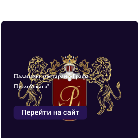
Палацавы рэстаран «Графа
Пуслоўскага"
Перейти на сайт