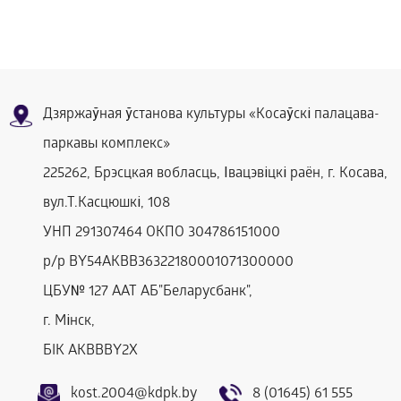
Дзяржаўная ўстанова культуры «Косаўскі палацава-
паркавы комплекс»
225262, Брэсцкая вобласць, Івацэвіцкі раён, г. Косава,
вул.Т.Касцюшкі, 108
УНП 291307464 ОКПО 304786151000
р/р BY54AKBB36322180001071300000
ЦБУ№ 127 ААТ АБ"Беларусбанк",
г. Мінск,
БIК AKBBBY2Х
kost.2004@kdpk.by
8 (01645) 61 555