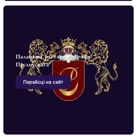
Палацавы рэстаран «Графа
Пуслоўскага"
Перайсці на сайт