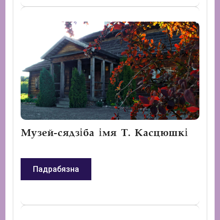
Музей-сядзіба імя Т. Касцюшкі
Падрабязна