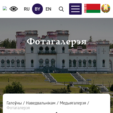
RU
BY
EN
Фотагалерэя
Галоўны
/
Наведвальнікам
/
Медыягалерэя
/
Фотагалерэя