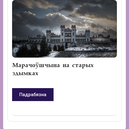
Марачоўшчына на старых
здымках
Падрабязна