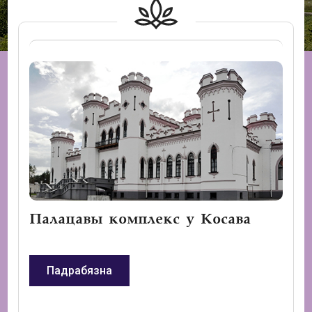
Палацавы комплекс у Косава
Падрабязна