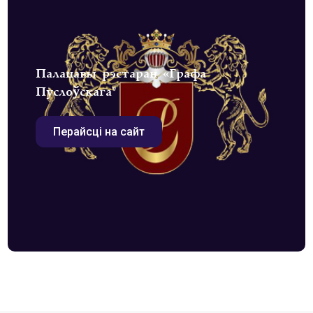
Палацавы рэстаран «Графа
Пуслоўскага"
Перайсці на сайт