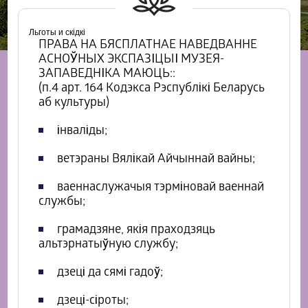
Льготы и скідкі
ПРАВА НА БЯСПЛАТНАЕ НАВЕДВАННЕ
АСНОЎНЫХ ЭКСПАЗІЦЫІ МУЗЕЯ-
ЗАПАВЕДНІКА МАЮЦЬ::
(п.4 арт. 164 Кодэкса Рэспублікі Беларусь
аб культуры)
інваліды;
ветэраны Вялікай Айчыннай вайны;
ваеннаслужачыя тэрміновай ваеннай
службы;
грамадзяне, якія праходзяць
альтэрнатыўную службу;
дзеці да сямі гадоў;
дзеці-сіроты;