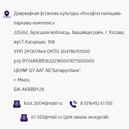
Дзяржаўная ўстанова культуры «Косаўскі палацава-
паркавы комплекс»
225262, Брэсцкая вобласць, Івацэвіцкі раён, г. Косава,
вул.Т.Касцюшкі, 108
УНП 291307464 ОКПО 304786151000
р/р BY54AKBB36322180001071300000
ЦБУ№ 127 ААТ АБ"Беларусбанк",
г. Мінск,
БIК AKBBBY2Х
kost.2004@mail.ru
8 (01645) 61 555
61-555@mail.ru (для заказа экскурсій)