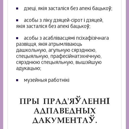
дзеці, якія засталіся без апекі бацькоў;
асобы з ліку дзяцей-сірот і дзяцей,
якія засталіся без апекі бацькоў;
асобы з асаблівасцямі псіхафізічнага
развіцця, якія атрымліваюць
дашкольную, агульную сярэднюю,
спецыяльную, прафесійнатэхнічную,
сярэднюю спецыяльную, вышэйшую
адукацыю;
музейныя работнікі
ПРЫ ПРАД'ЯЎЛЕННІ
АДПАВЕДНЫХ
ДАКУМЕНТАЎ.