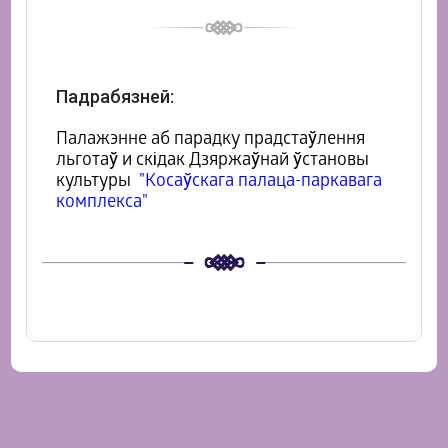
Падрабязней:
Палажэнне аб парадку прадстаўлення
льготаў и скідак Дзяржаўнай ўстановы
культуры
"Косаўскага палаца-паркавага
комплекса"