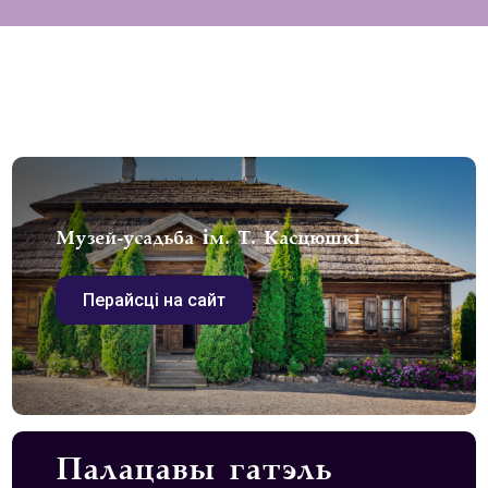
Музей-усадьба ім. Т. Касцюшкі
Перайсці на сайт
Палацавы гатэль