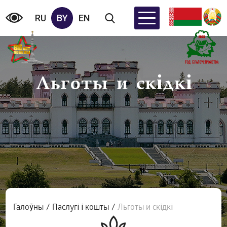
RU
BY
EN
Льготы и скідкі
Галоўны
/
Паслугі і кошты
/
Льготы и скідкі